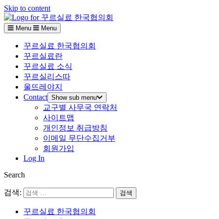
Skip to content
Menu
Menu
꾸르실료 한국협의회
꾸르실료란
꾸르실료 소식
꾸르실리스따
울뜨레야지
Contact
Show sub menu
교구별 사무국 연락처
사이트맵
개인정보 취급방침
이메일 무단수집거부
회원가입
Log In
Search
검색:
꾸르실료 한국협의회