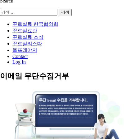
Search
검
색:
꾸르실료 한국협의회
꾸르실료란
꾸르실료 소식
꾸르실리스따
울뜨레야지
Contact
Log In
이메일 무단수집거부