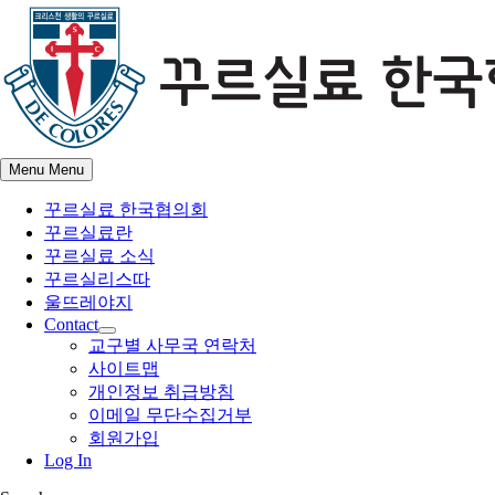
Skip
to
content
Menu
Menu
꾸르실료 한국협의회
꾸르실료란
꾸르실료 소식
꾸르실리스따
울뜨레야지
Contact
Show
교구별 사무국 연락처
sub
사이트맵
menu
개인정보 취급방침
이메일 무단수집거부
회원가입
Log In