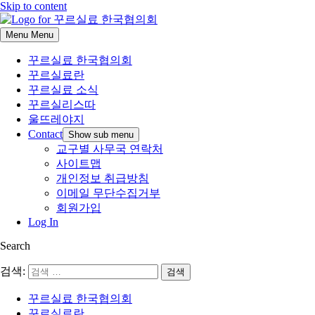
Skip to content
Menu
Menu
꾸르실료 한국협의회
꾸르실료란
꾸르실료 소식
꾸르실리스따
울뜨레야지
Contact
Show sub menu
교구별 사무국 연락처
사이트맵
개인정보 취급방침
이메일 무단수집거부
회원가입
Log In
Search
검색:
꾸르실료 한국협의회
꾸르실료란