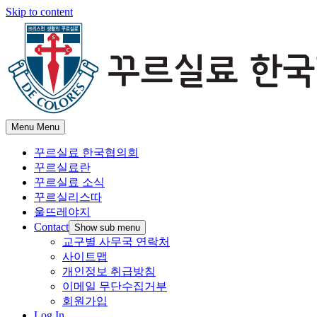
Skip to content
Menu
Menu
꾸르실료 한국협의회
꾸르실료란
꾸르실료 소식
꾸르실리스따
울뜨레야지
Contact
Show sub menu
교구별 사무국 연락처
사이트맵
개인정보 취급방침
이메일 무단수집거부
회원가입
Log In