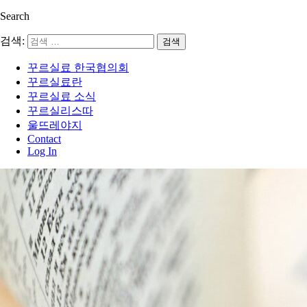
Search
검색:
꾸르실료 한국협의회
꾸르실료란
꾸르실료 소식
꾸르실리스따
울뜨레야지
Contact
Log In