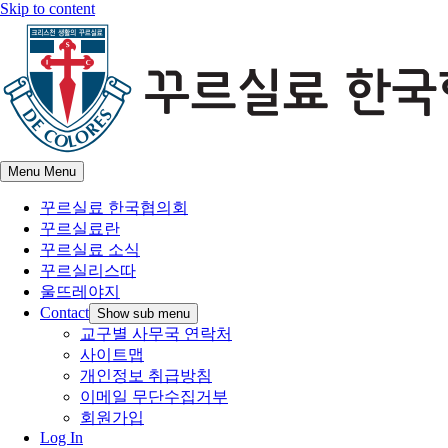
Skip to content
Menu
Menu
꾸르실료 한국협의회
꾸르실료란
꾸르실료 소식
꾸르실리스따
울뜨레야지
Contact
Show sub menu
교구별 사무국 연락처
사이트맵
개인정보 취급방침
이메일 무단수집거부
회원가입
Log In