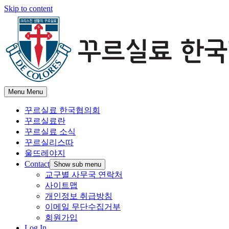
Skip to content
Menu
Menu
꾸르실료 한국협의회
꾸르실료란
꾸르실료 소식
꾸르실리스따
울뜨레야지
Contact
Show sub menu
교구별 사무국 연락처
사이트맵
개인정보 취급방침
이메일 무단수집거부
회원가입
Log In