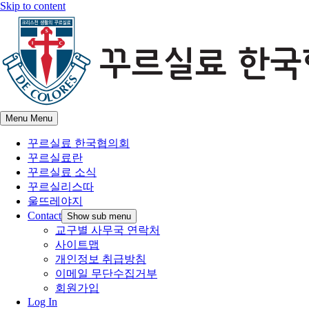
Skip to content
Menu
Menu
꾸르실료 한국협의회
꾸르실료란
꾸르실료 소식
꾸르실리스따
울뜨레야지
Contact
Show sub menu
교구별 사무국 연락처
사이트맵
개인정보 취급방침
이메일 무단수집거부
회원가입
Log In