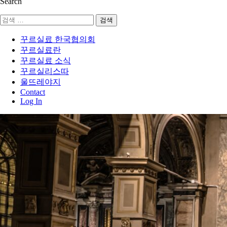
Search
검
색:
꾸르실료 한국협의회
꾸르실료란
꾸르실료 소식
꾸르실리스따
울뜨레야지
Contact
Log In