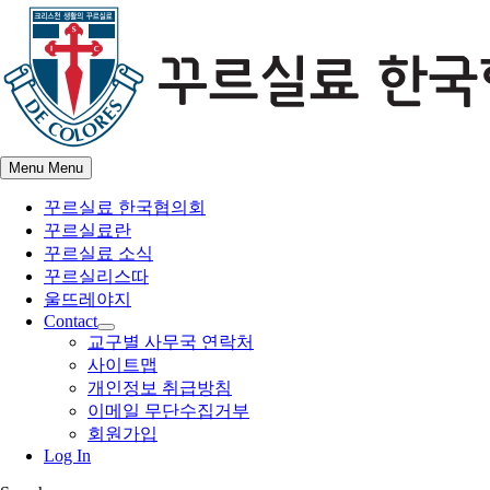
Skip
to
content
Menu
Menu
꾸르실료 한국협의회
꾸르실료란
꾸르실료 소식
꾸르실리스따
울뜨레야지
Contact
Show
교구별 사무국 연락처
sub
사이트맵
menu
개인정보 취급방침
이메일 무단수집거부
회원가입
Log In